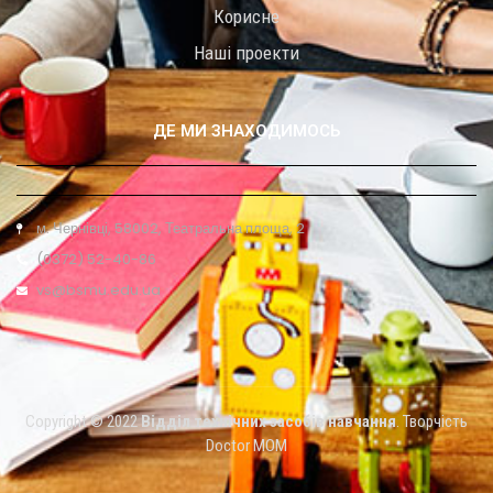
Корисне
Наші проекти
ДЕ МИ ЗНАХОДИМОСЬ
м. Чернівці, 58002, Театральна площа, 2
(0372) 52-40-86
vs@bsmu.edu.ua
Copyright © 2022
Відділ технічних засобів навчання
. Творчість
Doctor MOM