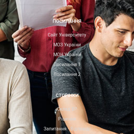
ПОСИЛАННЯ
Сайт Університету
МОЗ України
МОН України
Посилання 1
Посилання 2
СТОРІНКИ
Склад ВР
Рішення
Запитання - Відповіді