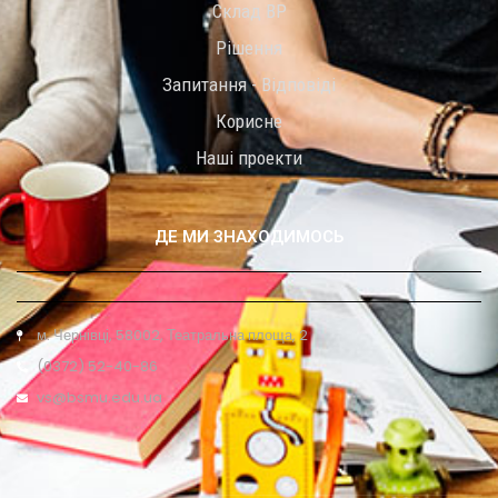
Склад ВР
Рішення
Запитання - Відповіді
Корисне
Наші проекти
ДЕ МИ ЗНАХОДИМОСЬ
м. Чернівці, 58002, Театральна площа, 2
(0372) 52-40-86
vs@bsmu.edu.ua