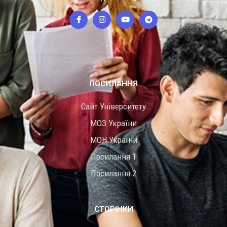
ПОСИЛАННЯ
Сайт Університету
МОЗ України
МОН України
Посилання 1
Посилання 2
СТОРІНКИ