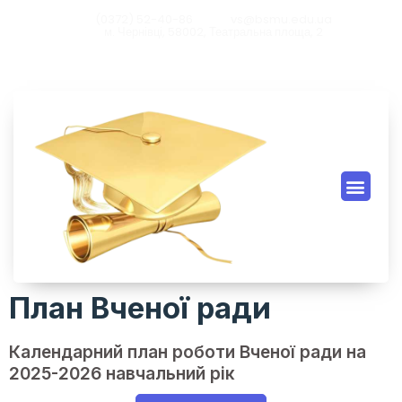
(0372) 52-40-86
vs@bsmu.edu.ua
м. Чернівці, 58002, Театральна площа, 2
Загальна інфо
Інформаційні мате
План Вченої ради
Календарний план роботи Вченої ради на
2025-2026 навчальний рік