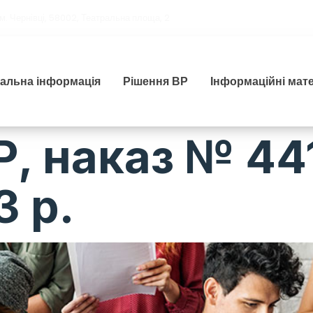
м. Чернівці, 58002, Театральна площа, 2
гальна інформація
Рішення ВР
Інформаційні мат
Р, наказ № 44
3 р.