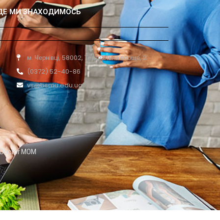
ДЕ МИ ЗНАХОДИМОСЬ
м. Чернівці, 58002, Театральна площа, 2
(0372) 52-40-86
vs@bsmu.edu.ua
ь Doctor MOM