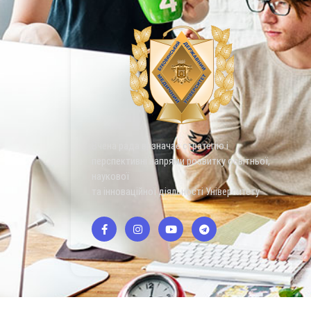
Вчена рада визначає стратегію і
перспективні напрями розвитку освітньої,
наукової
та інноваційної діяльності Університету