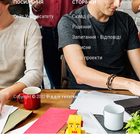
ПОСИЛАННЯ
СТОРІНКИ
Сайт Університету
Склад ВР
МОЗ України
Рішення
МОН України
Запитання - Відповіді
Посилання 1
Корисне
Посилання 2
Наші проекти
Copyright © 2022
Відділ технічних засобів навчання
. Творчіст