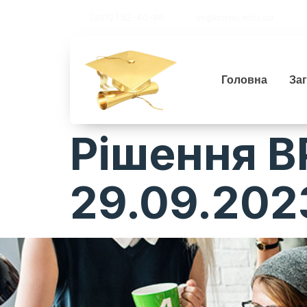
(0372) 52-40-86
vs@bsmu.edu.ua
Головна
За
Рішення В
29.09.202