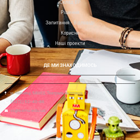
Склад ВР
Рішення
Запитання - Відповіді
Корисне
Наші проекти
ДЕ МИ ЗНАХОДИМОСЬ
м. Чернівці, 58002, Театральна площа, 2
(0372) 52-40-86
vs@bsmu.edu.ua